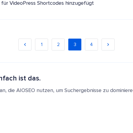
 für VideoPress Shortcodes hinzugefügt
1
2
3
4
nfach ist das.
en an, die AIOSEO nutzen, um Suchergebnisse zu dominie