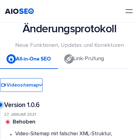
AIOSEO
Das beste WordPress SEO Plugin und Toolkit
Änderungsprotokoll
Neue Funktionen, Updates und Korrekturen
All-in-One SEO
Link-Prüfung
Videositemap
Version 1.0.6
27. JANUAR 2021
Behoben
Video-Sitemap mit falscher XML-Struktur,