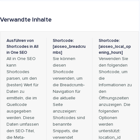
Verwandte Inhalte
Ausführen von
Shortcode:
Shortcode:
Shortcodes in All
[aioseo_breadcru
[aioseo_local_op
in One SEO
mbs]
ening_hours]
All in One SEO
Sie können
Verwenden Sie
kann
diesen
den folgenden
Shortcodes
Shortcode
Shortcode, um
parsen, um den
verwenden, um
die
(besten) Wert für
die Breadcrumb-
Informationen zu
Daten zu
Navigation für
den
ermitteln, die im
die aktuelle
Öffnungszeiten
Quellcode
Seite
anzuzeigen. Die
ausgegeben
anzuzeigen:
folgenden
werden. Diese
Shortcodes sind
Optionen
Daten umfassen
benannte
werden
den SEO-Titel,
Snippets, die
unterstützt:
die Meta-
verwendet
location_id