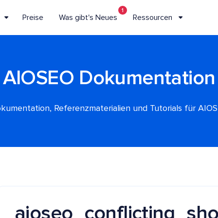
1
Preise
Was gibt's Neues
Ressourcen
AIOSEO Dokumentation
kumentation, Referenzmaterialien und Tutorials für AIO
aioseo_conflicting_sh