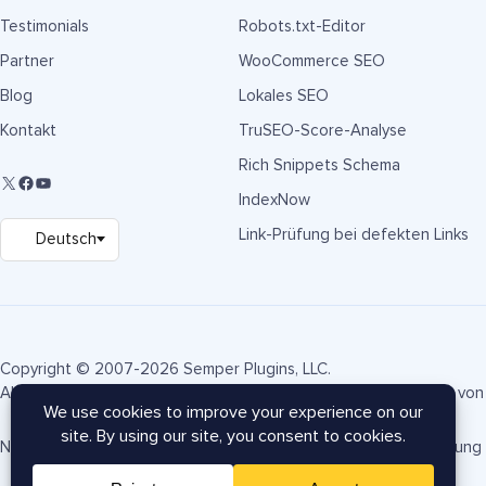
Testimonials
Robots.txt-Editor
Partner
WooCommerce SEO
Blog
Lokales SEO
Kontakt
TruSEO-Score-Analyse
Rich Snippets Schema
IndexNow
Link-Prüfung bei defekten Links
Copyright © 2007-2026 Semper Plugins, LLC.
AIOSEO® und All in One SEO Pack® sind eingetragene Marken von 
Nutzungsbedingungen
Datenschutzrichtlinie
FTC-Offenlegung
AIOSEO Gutschein