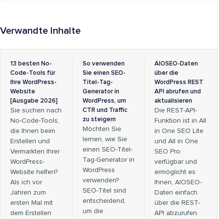
Verwandte Inhalte
13 besten No-
So verwenden
AIOSEO-Daten
Code-Tools für
Sie einen SEO-
über die
Ihre WordPress-
Titel-Tag-
WordPress REST
Website
Generator in
API abrufen und
[Ausgabe 2026]
WordPress, um
aktualisieren
Sie suchen nach
CTR und Traffic
Die REST-API-
zu steigern
No-Code-Tools,
Funktion ist in All
Möchten Sie
die Ihnen beim
in One SEO Lite
lernen, wie Sie
Erstellen und
und All in One
einen SEO-Titel-
Vermarkten Ihrer
SEO Pro
Tag-Generator in
WordPress-
verfügbar und
WordPress
Website helfen?
ermöglicht es
verwenden?
Als ich vor
Ihnen, AIOSEO-
SEO-Titel sind
Jahren zum
Daten einfach
entscheidend,
ersten Mal mit
über die REST-
um die
dem Erstellen
API abzurufen