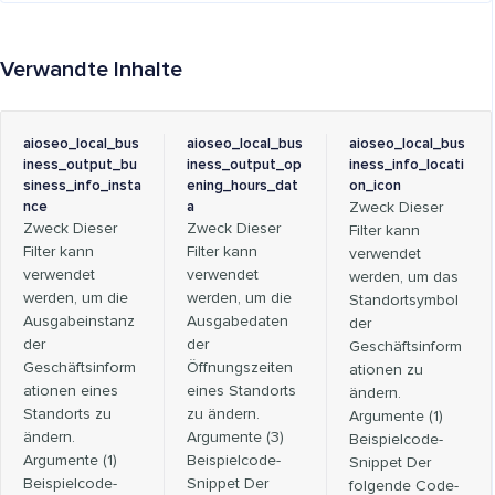
Verwandte Inhalte
aioseo_local_bus
aioseo_local_bus
aioseo_local_bus
iness_output_bu
iness_output_op
iness_info_locati
siness_info_insta
ening_hours_dat
on_icon
nce
a
Zweck Dieser
Zweck Dieser
Zweck Dieser
Filter kann
Filter kann
Filter kann
verwendet
verwendet
verwendet
werden, um das
werden, um die
werden, um die
Standortsymbol
Ausgabeinstanz
Ausgabedaten
der
der
der
Geschäftsinform
Geschäftsinform
Öffnungszeiten
ationen zu
ationen eines
eines Standorts
ändern.
Standorts zu
zu ändern.
Argumente (1)
ändern.
Argumente (3)
Beispielcode-
Argumente (1)
Beispielcode-
Snippet Der
Beispielcode-
Snippet Der
folgende Code-