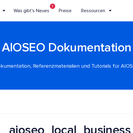
1
Was gibt's Neues
Preise
Ressourcen
AIOSEO Dokumentation
kumentation, Referenzmaterialien und Tutorials für AIO
aioseo_local_busines