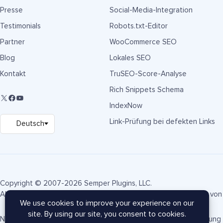
Presse
Social-Media-Integration
Testimonials
Robots.txt-Editor
Partner
WooCommerce SEO
Blog
Lokales SEO
Kontakt
TruSEO-Score-Analyse
Rich Snippets Schema
IndexNow
Link-Prüfung bei defekten Links
Copyright © 2007-2026 Semper Plugins, LLC.
AIOSEO® und All in One SEO Pack® sind eingetragene Marken von 
Nutzungsbedingungen
Datenschutzrichtlinie
FTC-Offenlegung