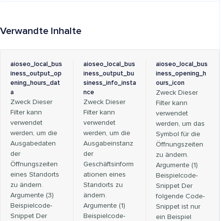
Verwandte Inhalte
aioseo_local_bus
aioseo_local_bus
aioseo_local_bus
iness_output_op
iness_output_bu
iness_opening_h
ening_hours_dat
siness_info_insta
ours_icon
a
nce
Zweck Dieser
Zweck Dieser
Zweck Dieser
Filter kann
Filter kann
Filter kann
verwendet
verwendet
verwendet
werden, um das
werden, um die
werden, um die
Symbol für die
Ausgabedaten
Ausgabeinstanz
Öffnungszeiten
der
der
zu ändern.
Öffnungszeiten
Geschäftsinform
Argumente (1)
eines Standorts
ationen eines
Beispielcode-
zu ändern.
Standorts zu
Snippet Der
Argumente (3)
ändern.
folgende Code-
Beispielcode-
Argumente (1)
Snippet ist nur
Snippet Der
Beispielcode-
ein Beispiel