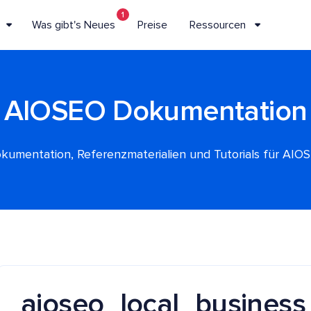
1
Was gibt's Neues
Preise
Ressourcen
AIOSEO Dokumentation
kumentation, Referenzmaterialien und Tutorials für AIO
aioseo_local_busines