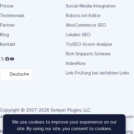
Presse
Social-Media-Integration
Testimonials
Robots.txt-Editor
Partner
WooCommerce SEO
Blog
Lokales SEO
Kontakt
TruSEO-Score-Analyse
Rich Snippets Schema
IndexNow
Link-Prüfung bei defekten Links
Copyright © 2007-2026 Semper Plugins, LLC.
AIOSEO® und All in One SEO Pack® sind eingetragene Marken von 
Nutzungsbedingungen
Datenschutzrichtlinie
FTC-Offenlegung