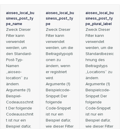
aioseo_local_bu
aioseo_local_bu
aioseo_local_bu
siness_post_ty
siness_post_ty
siness_post_ty
pe_name
pe
pe_plural_label
Zweck Dieser
Zweck Dieser
Zweck Dieser
Filter kann
Filter kann
Filter kann
verwendet
verwendet
verwendet
werden, um
werden, um die
werden, um die
den Standard-
Beitragstypopti
Standardbezeic
Post-Typ-
onen zu
hnung des
Namen
ändern, wenn
Beitragstyps
„aioseo-
er registriert
„Locations“ zu
location“ zu
wird.
ändern.
ändern.
Argumente (1)
Argumente (1)
Argumente (1)
Beispielcode-
Beispielcode-
Beispiel-
Snippet Der
Snippet Der
Codeausschnit
folgende
folgende
t Der folgende
Code-Snippet
Code-Snippet
Codeausschnit
ist nur ein
ist nur ein
t ist nur ein
Beispiel dafür,
Beispiel dafür,
Beispiel dafür,
wie dieser Filter
wie dieser Filter