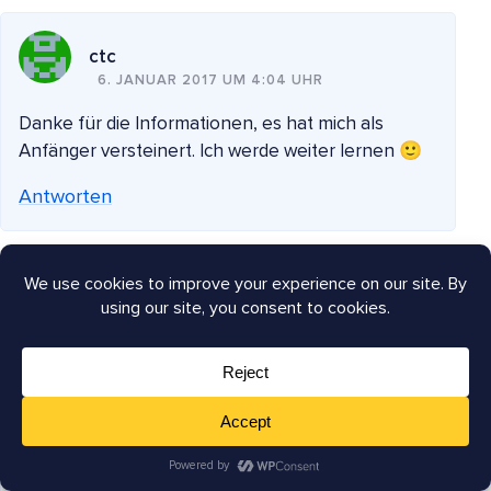
ctc
6. JANUAR 2017 UM 4:04 UHR
Danke für die Informationen, es hat mich als
Anfänger versteinert. Ich werde weiter lernen 🙂
Antworten
Brett Bumeter
13. JANUAR 2017 UM 16:53 UHR
Leicht tangential, wenn es einen besseren Artikel
dazu gibt, teilen Sie bitte einen Link...
Ist es möglich, Seitenaufrufe von Beiträgen unter
einer Kategorie oder einem Tag zu erhalten, um