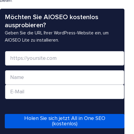
bieten.
Möchten Sie AIOSEO kostenlos
ausprobieren?
Geben Sie die URL Ihrer WordPress-Website ein, um
AIOSEO Lite zu installieren.
W
e
b
N
s
a
i
E
m
t
-
e
e
M
*
/
a
Holen Sie sich jetzt All in One SEO
U
i
(kostenlos)
R
l