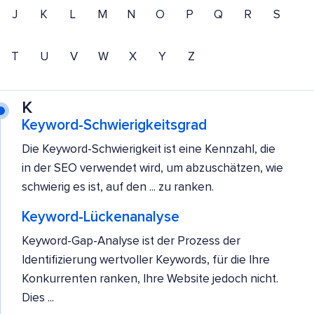
J
K
L
M
N
O
P
Q
R
S
T
U
V
W
X
Y
Z
K
Keyword-Schwierigkeitsgrad
Die Keyword-Schwierigkeit ist eine Kennzahl, die
in der SEO verwendet wird, um abzuschätzen, wie
schwierig es ist, auf den ... zu ranken.
Keyword-Lückenanalyse
Keyword-Gap-Analyse ist der Prozess der
Identifizierung wertvoller Keywords, für die Ihre
Konkurrenten ranken, Ihre Website jedoch nicht.
Dies ...