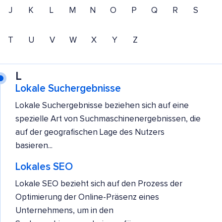
J
K
L
M
N
O
P
Q
R
S
T
U
V
W
X
Y
Z
L
Lokale Suchergebnisse
Lokale Suchergebnisse beziehen sich auf eine
spezielle Art von Suchmaschinenergebnissen, die
auf der geografischen Lage des Nutzers
basieren...
Lokales SEO
Lokale SEO bezieht sich auf den Prozess der
Optimierung der Online-Präsenz eines
Unternehmens, um in den