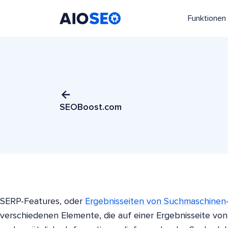
Funktionen
AIOSEO
Das beste WordPress SEO Plugin und Toolkit
SEOBoost.com
SERP-Features, oder
Ergebnisseiten von Suchmaschinen
verschiedenen Elemente, die auf einer Ergebnisseite v