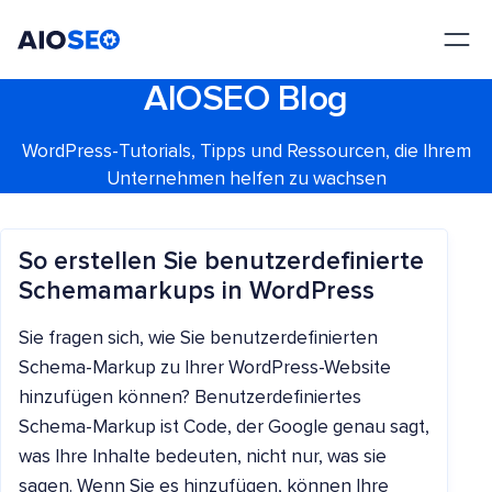
AIOSEO
Das beste WordPress SEO Plugin und Toolkit
AIOSEO Blog
WordPress-Tutorials, Tipps und Ressourcen, die Ihrem
Unternehmen helfen zu wachsen
So erstellen Sie benutzerdefinierte
Schemamarkups in WordPress
Sie fragen sich, wie Sie benutzerdefinierten
Schema-Markup zu Ihrer WordPress-Website
hinzufügen können? Benutzerdefiniertes
Schema-Markup ist Code, der Google genau sagt,
was Ihre Inhalte bedeuten, nicht nur, was sie
sagen. Wenn Sie es hinzufügen, können Ihre