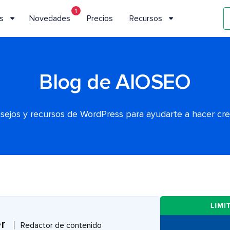
1
s
Novedades
Precios
Recursos
Blog de AIOSEO
nsejos y recursos de WordPress para ayudarte a hacer cr
er
Redactor de contenido