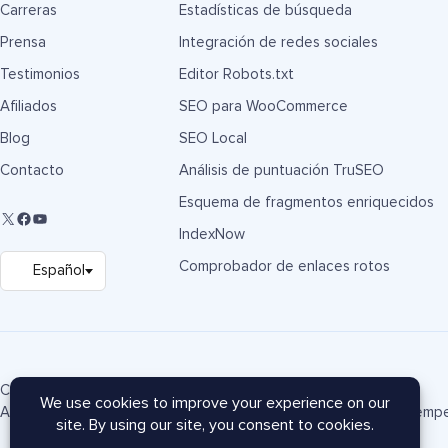
Carreras
Estadísticas de búsqueda
Prensa
Integración de redes sociales
Testimonios
Editor Robots.txt
Afiliados
SEO para WooCommerce
Blog
SEO Local
Contacto
Análisis de puntuación TruSEO
Esquema de fragmentos enriquecidos
IndexNow
Comprobador de enlaces rotos
Copyright © 2007-2026 Semper Plugins, LLC.
AIOSEO® y All in One SEO Pack® son marcas registradas de Semper