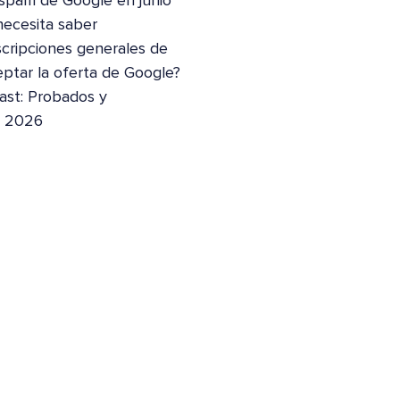
 spam de Google en junio
necesita saber
scripciones generales de
eptar la oferta de Google?
ast: Probados y
a 2026