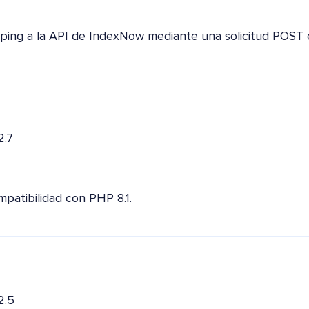
ping a la API de IndexNow mediante una solicitud POST 
2.7
mpatibilidad con PHP 8.1.
2.5