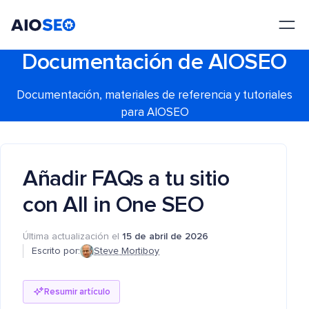
AIOSEO
El mejor plugin y kit de herramientas SEO para WordPress
Documentación de AIOSEO
Documentación, materiales de referencia y tutoriales
para AIOSEO
Añadir FAQs a tu sitio
con All in One SEO
Última actualización el
15 de abril de 2026
Escrito por:
Steve Mortiboy
Resumir artículo