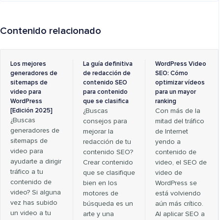
Contenido relacionado
Los mejores
La guía definitiva
WordPress Video
generadores de
de redacción de
SEO: Cómo
sitemaps de
contenido SEO
optimizar vídeos
video para
para contenido
para un mayor
WordPress
que se clasifica
ranking
[Edición 2025]
¿Buscas
Con más de la
¿Buscas
consejos para
mitad del tráfico
generadores de
mejorar la
de Internet
sitemaps de
redacción de tu
yendo a
video para
contenido SEO?
contenido de
ayudarte a dirigir
Crear contenido
video, el SEO de
tráfico a tu
que se clasifique
video de
contenido de
bien en los
WordPress se
video? Si alguna
motores de
está volviendo
vez has subido
búsqueda es un
aún más crítico.
un video a tu
arte y una
Al aplicar SEO a