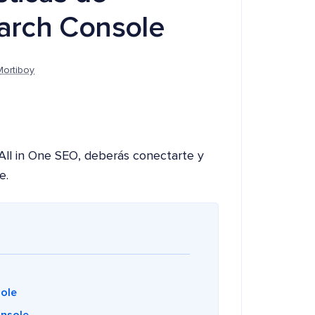
arch Console
Mortiboy
 All in One SEO, deberás conectarte y
e.
ole