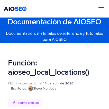
AIOSEO
El mejor plugin y kit de herramientas SEO para WordPress
Documentación de AIOSEO
Documentación, materiales de referencia y tutoriales
para AIOSEO
Función:
aioseo_local_locations()
Última actualización el
15 de abril de 2026
Escrito por:
Steve Mortiboy
Resumir artículo