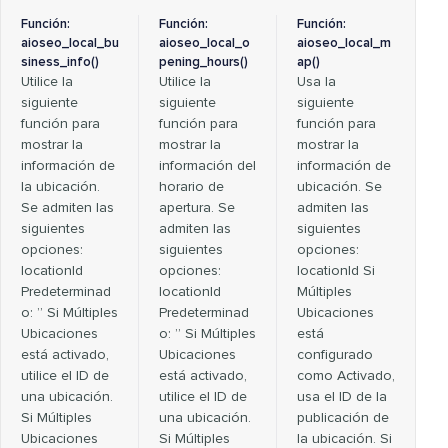
Función:
Función:
Función:
aioseo_local_bu
aioseo_local_o
aioseo_local_m
siness_info()
pening_hours()
ap()
Utilice la
Utilice la
Usa la
siguiente
siguiente
siguiente
función para
función para
función para
mostrar la
mostrar la
mostrar la
información de
información del
información de
la ubicación.
horario de
ubicación. Se
Se admiten las
apertura. Se
admiten las
siguientes
admiten las
siguientes
opciones:
siguientes
opciones:
locationId
opciones:
locationId Si
Predeterminad
locationId
Múltiples
o: ” Si Múltiples
Predeterminad
Ubicaciones
Ubicaciones
o: ” Si Múltiples
está
está activado,
Ubicaciones
configurado
utilice el ID de
está activado,
como Activado,
una ubicación.
utilice el ID de
usa el ID de la
Si Múltiples
una ubicación.
publicación de
Ubicaciones
Si Múltiples
la ubicación. Si