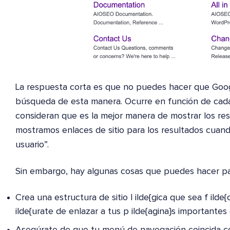
La respuesta corta es que no puedes hacer que Goog
búsqueda de esta manera. Ocurre en función de cad
consideran que es la mejor manera de mostrar los resu
mostramos enlaces de sitio para los resultados cuand
usuario”.
Sin embargo, hay algunas cosas que puedes hacer pa
Crea una estructura de sitio l ilde{gica que sea f ilde
ilde{urate de enlazar a tus p ilde{agina}s importantes
Asegúrate de que tu menú de navegación coincida co