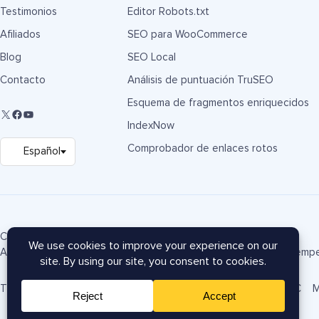
Testimonios
Editor Robots.txt
Afiliados
SEO para WooCommerce
Blog
SEO Local
Contacto
Análisis de puntuación TruSEO
Esquema de fragmentos enriquecidos
IndexNow
Comprobador de enlaces rotos
Copyright © 2007-2026 Semper Plugins, LLC.
AIOSEO® y All in One SEO Pack® son marcas registradas de Semper
Términos de servicio
Política de privacidad
Divulgación FTC
M