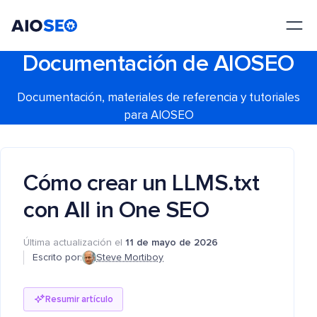
AIOSEO
El mejor plugin y kit de herramientas SEO para WordPress
Documentación de AIOSEO
Documentación, materiales de referencia y tutoriales
para AIOSEO
Cómo crear un LLMS.txt
con All in One SEO
Última actualización el
11 de mayo de 2026
Escrito por:
Steve Mortiboy
Resumir artículo