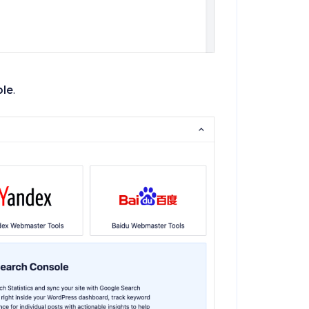
ole
.