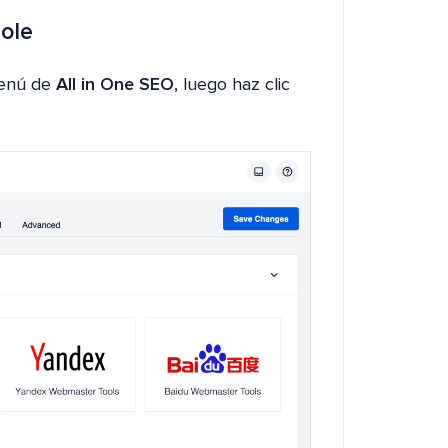
sole
enú de
All in One SEO
, luego haz clic