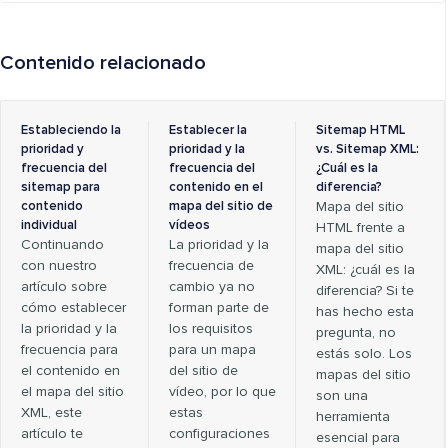
Contenido relacionado
Estableciendo la
Establecer la
Sitemap HTML
prioridad y
prioridad y la
vs. Sitemap XML:
frecuencia del
frecuencia del
¿Cuál es la
sitemap para
contenido en el
diferencia?
contenido
mapa del sitio de
Mapa del sitio
individual
vídeos
HTML frente a
Continuando
La prioridad y la
mapa del sitio
con nuestro
frecuencia de
XML: ¿cuál es la
artículo sobre
cambio ya no
diferencia? Si te
cómo establecer
forman parte de
has hecho esta
la prioridad y la
los requisitos
pregunta, no
frecuencia para
para un mapa
estás solo. Los
el contenido en
del sitio de
mapas del sitio
el mapa del sitio
vídeo, por lo que
son una
XML, este
estas
herramienta
artículo te
configuraciones
esencial para