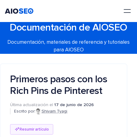
AIOSEO
El mejor plugin y kit de herramientas SEO para WordPress
Documentación de AIOSEO
Documentación, materiales de referencia y tutoriales
para AIOSEO
Primeros pasos con los
Rich Pins de Pinterest
Última actualización el
17 de junio de 2026
Escrito por:
Shivam Tyagi
Resumir artículo