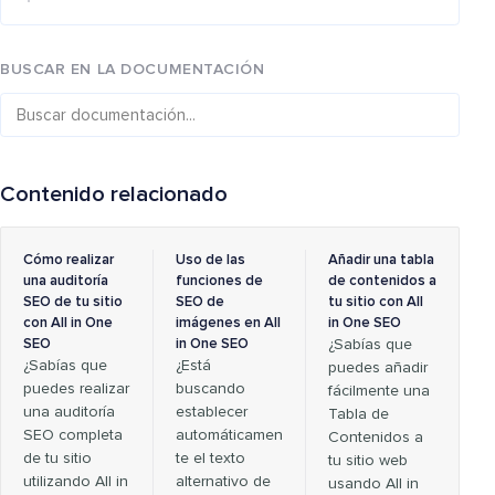
BUSCAR EN LA DOCUMENTACIÓN
Contenido relacionado
Cómo realizar
Uso de las
Añadir una tabla
una auditoría
funciones de
de contenidos a
SEO de tu sitio
SEO de
tu sitio con All
con All in One
imágenes en All
in One SEO
SEO
in One SEO
¿Sabías que
¿Sabías que
¿Está
puedes añadir
puedes realizar
buscando
fácilmente una
una auditoría
establecer
Tabla de
SEO completa
automáticamen
Contenidos a
de tu sitio
te el texto
tu sitio web
utilizando All in
alternativo de
usando All in