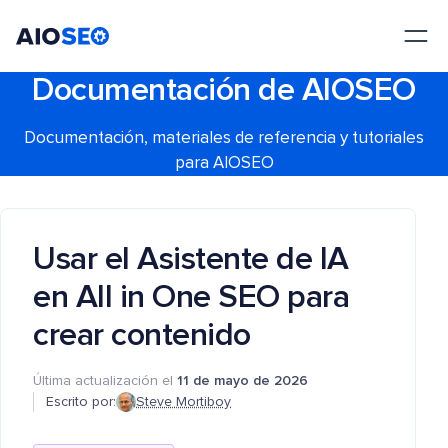
AIOSEO
El mejor plugin y kit de herramientas SEO para WordPress
Documentación de AIOSEO
Documentación, materiales de referencia y tutoriales
para AIOSEO
Usar el Asistente de IA
en All in One SEO para
crear contenido
Última actualización el
11 de mayo de 2026
Escrito por:
Steve Mortiboy