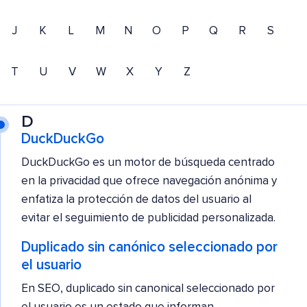
J
K
L
M
N
O
P
Q
R
S
T
U
V
W
X
Y
Z
D
DuckDuckGo
DuckDuckGo es un motor de búsqueda centrado
en la privacidad que ofrece navegación anónima y
enfatiza la protección de datos del usuario al
evitar el seguimiento de publicidad personalizada.
Duplicado sin canónico seleccionado por
el usuario
En SEO, duplicado sin canonical seleccionado por