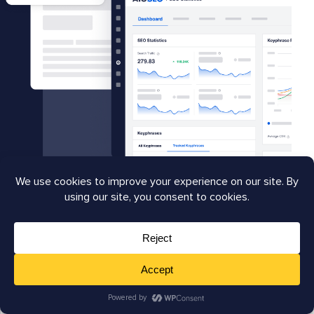
Kato
Rédacteur de
contenu
Nkhoma
Kato est l'une de ces rares
licornes nées avec une plume