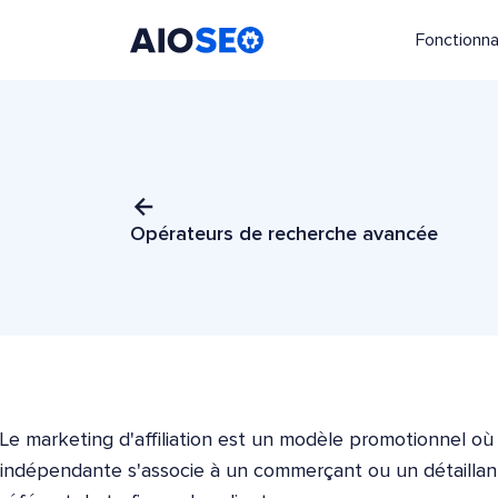
Fonctionna
AIOSEO
Le meilleur plugin et toolkit SEO pour WordPress
Opérateurs de recherche avancée
Le marketing d'affiliation est un modèle promotionnel o
indépendante s'associe à un commerçant ou un détailla