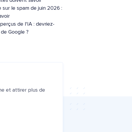
ites doivent savoir
 sur le spam de juin 2026 :
voir
erçus de l'IA : devriez-
e de Google ?
e et attirer plus de