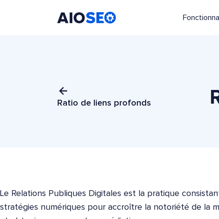
Fonctionna
AIOSEO
Le meilleur plugin et toolkit SEO pour WordPress
Ratio de liens profonds
Le Relations Publiques Digitales est la pratique consistan
stratégies numériques pour accroître la notoriété de la m