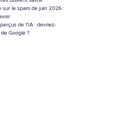
ites doivent savoir
 sur le spam de juin 2026 :
voir
erçus de l'IA : devriez-
e de Google ?