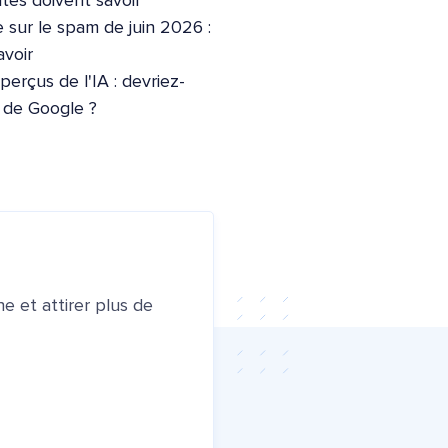
ites doivent savoir
 sur le spam de juin 2026 :
voir
erçus de l'IA : devriez-
e de Google ?
e et attirer plus de