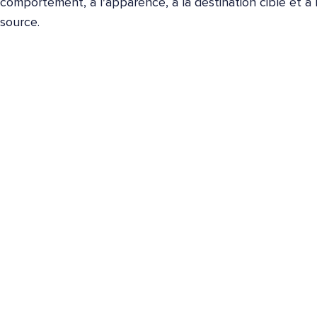
comportement, à l'apparence, à la destination cible et à 
source.