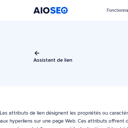
Fonctionna
AIOSEO
Le meilleur plugin et toolkit SEO pour WordPress
Assistant de lien
Les attributs de lien désignent les propriétés ou caracté
aux hyperliens sur une page Web. Ces attributs offrent di