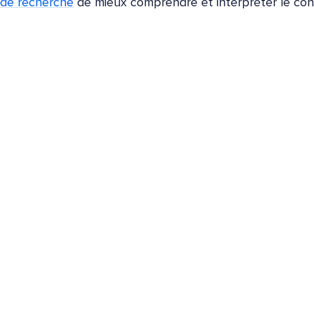
de recherche
de mieux comprendre et interpréter le con