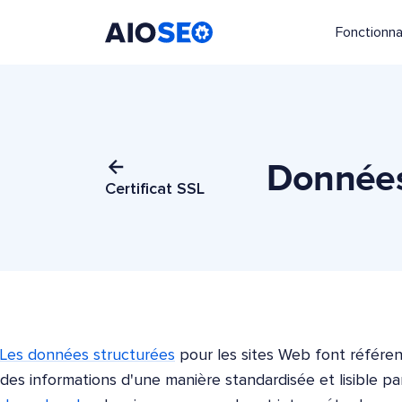
Fonctionna
AIOSEO
Le meilleur plugin et toolkit SEO pour WordPress
Données 
Certificat SSL
Les données structurées
pour les sites Web font référen
des informations d'une manière standardisée et lisible 