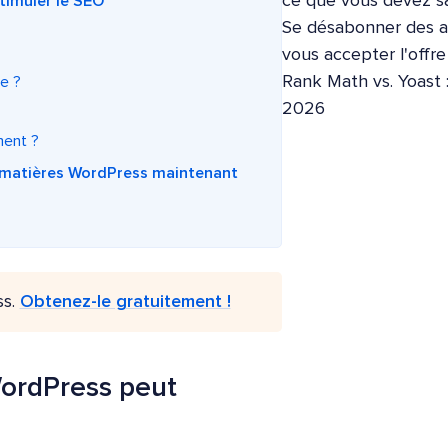
ce que vous devez sa
timuler le SEO
Se désabonner des ap
vous accepter l'offr
Rank Math vs. Yoast 
ce ?
2026
ment ?
s matières WordPress maintenant
ss.
Obtenez-le gratuitement !
ordPress peut