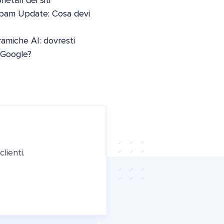
etari dei siti
pam Update: Cosa devi
oramiche AI: dovresti
i Google?
lienti.