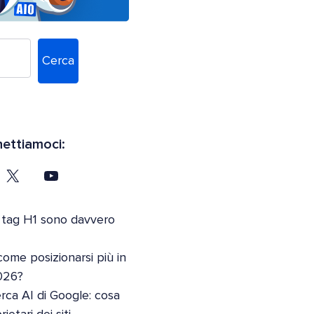
Cerca
ettiamoci:
 tag H1 sono davvero
come posizionarsi più in
026?
erca AI di Google: cosa