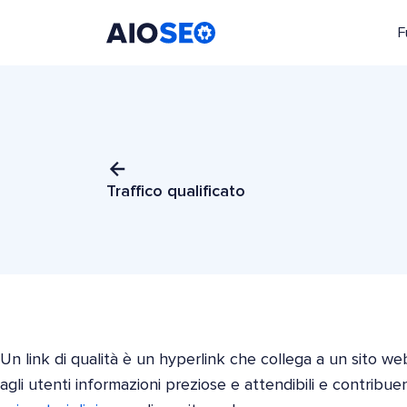
F
AIOSEO
Il Miglior Plugin e Toolkit SEO per WordPress
Traffico qualificato
Un link di qualità è un hyperlink che collega a un sito we
agli utenti informazioni preziose e attendibili e contribue