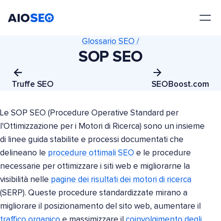
AIOSEO
Il Miglior Plugin e Toolkit SEO per WordPress
Glossario SEO /
SOP SEO
Truffe SEO
SEOBoost.com
Le SOP SEO (Procedure Operative Standard per
l'Ottimizzazione per i Motori di Ricerca) sono un insieme
di linee guida stabilite e processi documentati che
delineano le
procedure ottimali SEO
e le procedure
necessarie per ottimizzare i siti web e migliorarne la
visibilità nelle
pagine dei risultati dei motori di ricerca
(SERP). Queste procedure standardizzate mirano a
migliorare il posizionamento del sito web, aumentare il
traffico organico
e massimizzare il
coinvolgimento degli