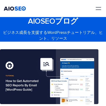
AIOSEO
最高のWordPress SEOプラグインとツールキット
AIOSEOブログ
ビジネス成長を支援するWordPressチュートリアル、ヒ
ント、リソース