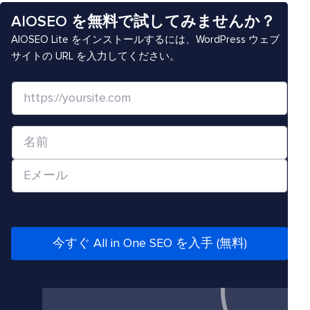
AIOSEO を無料で試してみませんか？
AIOSEO Lite をインストールするには、WordPress ウェブ
サイトの URL を入力してください。
ウ
ェ
ブ
名
サ
前
イ
メ
*
ト
ー
/
ル
U
*
R
今すぐ All in One SEO を入手 (無料)
L
*