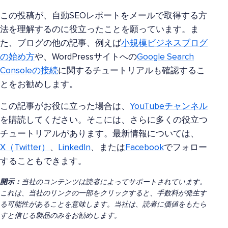
この投稿が、自動SEOレポートをメールで取得する方
法を理解するのに役立ったことを願っています。ま
た、ブログの他の記事、例えば
小規模ビジネスブログ
の始め方
や、WordPressサイトへの
Google Search
Consoleの接続
に関するチュートリアルも確認するこ
とをお勧めします。
この記事がお役に立った場合は、
YouTubeチャンネル
を購読してください。そこには、さらに多くの役立つ
チュートリアルがあります。最新情報については、
X（Twitter）
、
LinkedIn
、または
Facebook
でフォロー
することもできます。
開示：
当社のコンテンツは読者によってサポートされています。
これは、当社のリンクの一部をクリックすると、手数料が発生す
る可能性があることを意味します。当社は、読者に価値をもたら
すと信じる製品のみをお勧めします。