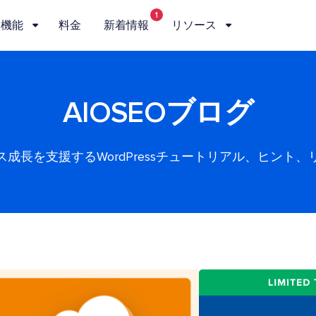
1
機能
料金
新着情報
リソース
AIOSEOブログ
ス成長を支援するWordPressチュートリアル、ヒント、