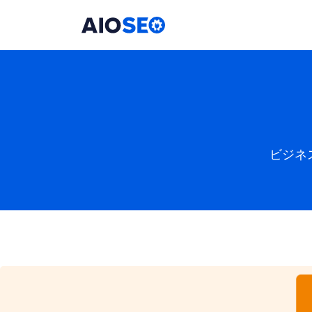
AIOSEO
最高のWordPress SEOプラグインとツールキット
ビジネ