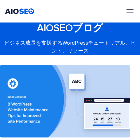
AIOSEO
最高のWordPress SEOプラグインとツールキット
AIOSEOブログ
ビジネス成長を支援するWordPressチュートリアル、ヒ
ント、リソース