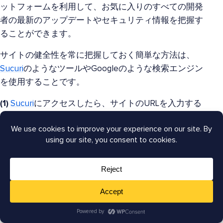
ットフォームを利用して、お気に入りのすべての開発
者の最新のアップデートやセキュリティ情報を把握す
ることができます。
サイトの健全性を常に把握しておく簡単な方法は、
Sucuri
のようなツールやGoogleのような検索エンジン
を使用することです。
(1)
Sucuri
にアクセスしたら、サイトのURLを入力する
だけで、無料のマルウェアスキャンを受け取ることが
できます。その後、サイトを視覚的に確認して、テキ
ストやリンクに不審な点がないか確認できます。
(2)
Googleでは、次の形式でGoogle検索ボックスに
URLを入力するだけです。「site:yourdomain.com」。
Enterキーを押すと、インデックスされたページのリス
トが表示されます。すべてが正常に機能していること
を確認するために、注意深く確認してください。これ