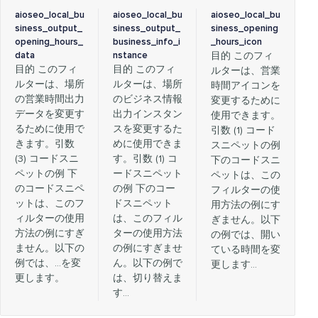
aioseo_local_bu
aioseo_local_bu
aioseo_local_bu
siness_output_
siness_output_
siness_opening
opening_hours_
business_info_i
_hours_icon
data
nstance
目的 このフィ
目的 このフィ
目的 このフィ
ルターは、営業
ルターは、場所
ルターは、場所
時間アイコンを
の営業時間出力
のビジネス情報
変更するために
データを変更す
出力インスタン
使用できます。
るために使用で
スを変更するた
引数 (1) コード
きます。引数
めに使用できま
スニペットの例
(3) コードスニ
す。引数 (1) コ
下のコードスニ
ペットの例 下
ードスニペット
ペットは、この
のコードスニペ
の例 下のコー
フィルターの使
ットは、このフ
ドスニペット
用方法の例にす
ィルターの使用
は、このフィル
ぎません。以下
方法の例にすぎ
ターの使用方法
の例では、開い
ません。以下の
の例にすぎませ
ている時間を変
例では、…を変
ん。以下の例で
更します…
更します。
は、切り替えま
す…