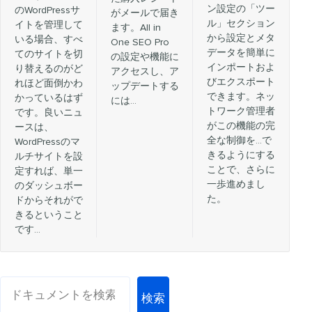
ン設定の「ツー
のWordPressサ
がメールで届き
ル」セクション
イトを管理して
ます。All in
から設定とメタ
いる場合、すべ
One SEO Pro
データを簡単に
てのサイトを切
の設定や機能に
インポートおよ
り替えるのがど
アクセスし、ア
びエクスポート
れほど面倒かわ
ップデートする
できます。ネッ
かっているはず
には…
トワーク管理者
です。良いニュ
がこの機能の完
ースは、
全な制御を…で
WordPressのマ
きるようにする
ルチサイトを設
ことで、さらに
定すれば、単一
一歩進めまし
のダッシュボー
た。
ドからそれがで
きるということ
です…
検索