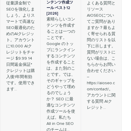
ンテンツ作成ツ
従量課金制で
よくある質問と
ール ベスト12
SEOを強化しま
リソース
[2026]
しょう。よりス
AIOSEOについ
素晴らしいコン
マートで高速な
てご質問があり
テンツを作成す
SEO最適化のた
ますか？最もよ
ることは一つの
めのAIクレジッ
く寄せられる質
ことです。
ト。アカウント
問のリストを以
Google のトッ
に10,000 AIク
下に示します。
プにランクイン
レジットをチャ
質問がリストに
するコンテンツ
ージ $9.99 14
ない場合は、こ
を作成すること
日間返金保証*
ちらからお問い
は、また別のこ
クレジットは購
合わせください
とです。では、
入後1年間有効
–
そのギャップを
です。使用でき
https://aioseo.c
どうやって埋め
ます…
om/contact/。
るのでしょう
アカウントに関
か？ SEO に最
する質問 AIク
適なコンテンツ
レジット…
作成ツールを使
えば。私たち
All in One SEO
のチームは…