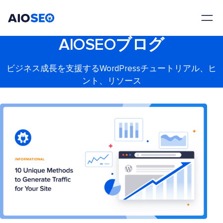
AIOSEO
最高のWordPress SEOプラグインとツールキット
AIOSEOブログ
ビジネス成長を支援するWordPressチュートリアル、ヒ
ント、リソース