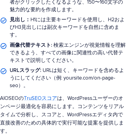
者がクリックしたくなるような、150〜160文字の
魅力的な要約を作成します。
見出し：
H1には主要キーワードを使用し、H2およ
びH3見出しには副次キーワードを自然に含めま
す。
画像代替テキスト:
検索エンジンが視覚情報を理解
できるよう、すべての画像に関連性の高い代替テ
キストで説明してください。
URLスラッグ:
URLは短く、キーワードを含めるよ
うにしてください（例: yoursite.com/on-page-
seo）。
AIOSEOの
TruSEOスコア
は、WordPressユーザーのオ
ンページ最適化を容易にします。コンテンツをリアル
タイムで分析し、スコアと、WordPressエディタ内で
直接改善のための具体的で実行可能な提案を提供しま
す。