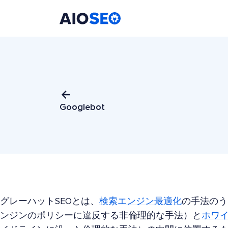
AIOSEO
最高のWordPress SEOプラグインとツールキット
Googlebot
グレーハットSEOとは、
検索エンジン最適化
の手法のう
ンジンのポリシーに違反する非倫理的な手法）と
ホワイ