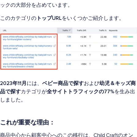
ックの大部分を占めています。
このカテゴリの
トップURL
をいくつかご紹介します。
2023年11月
には、
ベビー商品で探す
および
幼児＆キッズ商
品で探す
カテゴリが
全サイトトラフィックの77%
を生み出
しました。
これが重要な理由：
商品中心から顧客中心へのこの移行は、Child Craftのオン