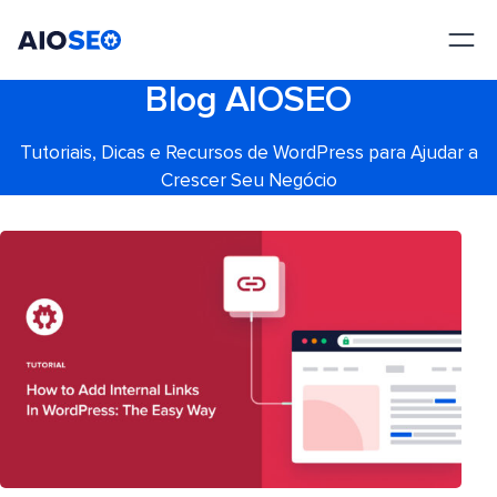
AIOSEO
O Melhor Plugin e Kit de Ferramentas de SEO para WordPress
Blog AIOSEO
Tutoriais, Dicas e Recursos de WordPress para Ajudar a
Crescer Seu Negócio