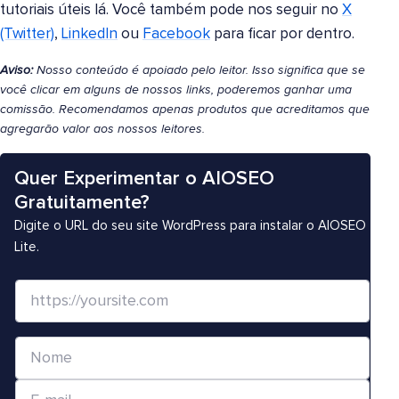
tutoriais úteis lá. Você também pode nos seguir no
X
(Twitter)
,
LinkedIn
ou
Facebook
para ficar por dentro.
Aviso:
Nosso conteúdo é apoiado pelo leitor. Isso significa que se
você clicar em alguns de nossos links, poderemos ganhar uma
comissão. Recomendamos apenas produtos que acreditamos que
agregarão valor aos nossos leitores.
Quer Experimentar o AIOSEO
Gratuitamente?
Digite o URL do seu site WordPress para instalar o AIOSEO
Lite.
S
i
t
N
e
o
/
E
m