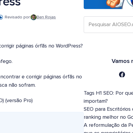
ress
Revisado por:
Ben Rojas
orrigir páginas órfãs no WordPress?
Vamos n
áfego.
contrar e corrigir páginas órfãs no
sca não sofram.
Tags H1 SEO: Por que
) (versão Pro)
importam?
SEO para Escritórios
ranking melhor no G
A reformulação da Pe