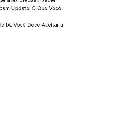
 de sites precisam saber
pam Update: O Que Você
de IA: Você Deve Aceitar a