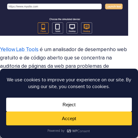
Yellow Lab Tools
é um analisador de desempenho web
gratuito e de código aberto que se concentra na
auditoria de páginas da web para problemas de
desempenho e qualidade de front-end. Ele vai
além
das métricas básicas de velocidade
, verificando se as
boas práticas são respeitadas em vários aspectos do
seu site, incluindo HTML, CSS, JavaScript, imagens e
fontes.
Esta ferramenta fornece detalhes aprofundados e
informações precisas para ajudá-lo a corrigir problemas
de desempenho detectados, tornando-a um recurso