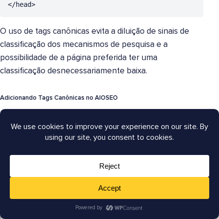
</head>
O uso de tags canônicas evita a diluição de sinais de
classificação dos mecanismos de pesquisa e a
possibilidade de a página preferida ter uma
classificação desnecessariamente baixa.
Adicionando Tags Canônicas no AIOSEO
A barra lateral do All in One SEO, visível no seu editor
do WordPress, oferece uma maneira fácil de adicionar
uma tag canônica.
Navegue até uma página duplicada.
Em seguida, na barra lateral do AIOSEO, clique em
Avançado
e adicione a URL canônica à página.