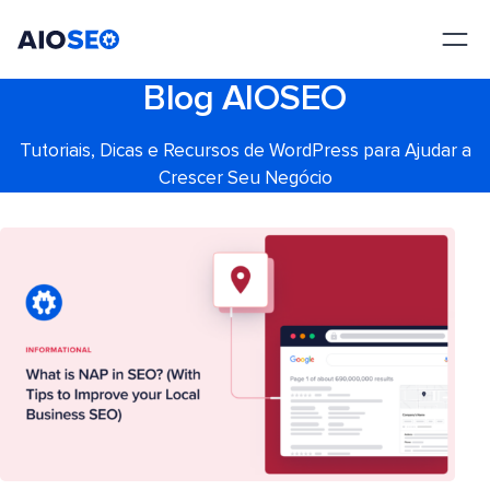
AIOSEO
O Melhor Plugin e Kit de Ferramentas de SEO para WordPress
Blog AIOSEO
Tutoriais, Dicas e Recursos de WordPress para Ajudar a
Crescer Seu Negócio