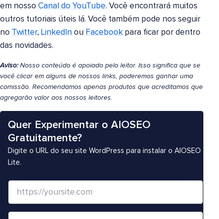
em nosso
Canal do YouTube
. Você encontrará muitos
outros tutoriais úteis lá. Você também pode nos seguir
no
Twitter
,
LinkedIn
ou
Facebook
para ficar por dentro
das novidades.
Aviso:
Nosso conteúdo é apoiado pelo leitor. Isso significa que se
você clicar em alguns de nossos links, poderemos ganhar uma
comissão. Recomendamos apenas produtos que acreditamos que
agregarão valor aos nossos leitores.
Quer Experimentar o AIOSEO
Gratuitamente?
Digite o URL do seu site WordPress para instalar o AIOSEO
Lite.
S
i
t
N