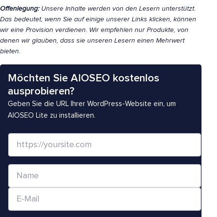
Offenlegung:
Unsere Inhalte werden von den Lesern unterstützt.
Das bedeutet, wenn Sie auf einige unserer Links klicken, können
wir eine Provision verdienen. Wir empfehlen nur Produkte, von
denen wir glauben, dass sie unseren Lesern einen Mehrwert
bieten.
Möchten Sie AIOSEO kostenlos
ausprobieren?
Geben Sie die URL Ihrer WordPress-Website ein, um
AIOSEO Lite zu installieren.
W
e
b
N
s
a
i
E
m
t
-
e