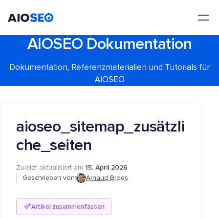
AIOSEO
Das beste WordPress SEO Plugin und Toolkit
AIOSEO Dokumentation
Dokumentation, Referenzmaterialien und Tutorials für
AIOSEO
aioseo_sitemap_zusätzli
che_seiten
Zuletzt aktualisiert am
15. April 2026
Geschrieben von:
Arnaud Broes
Artikel zusammenfassen